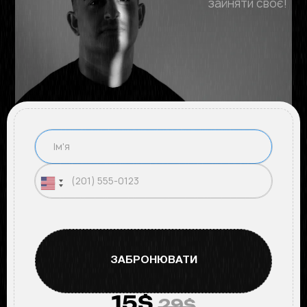
зайняти своє!
15$
29$