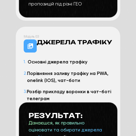
пропозицій під різні ГЕО
Модуль 03
ДЖЕРЕЛА ТРАФІКУ
Основні джерела трафіку
1.
Порівняння заливу трафіку на PWA,
2.
onelink (IOS), чат-боти
Розбір прикладу воронки в чат-боті
3.
телеграм
РЕЗУЛЬТАТ:
Дізнаєшся, як правильно
оцінювати та обирати джерела