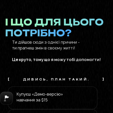
І ЩО ДЛЯ ЦЬОГО
ПОТРІБНО?
Ти дійшов сюди з однієї причини -
ти прагнеш змін в своєму житті!
Це круто, тому що я можу тобі допомогти!
[
]
ДИВИСЬ, ПЛАН ТАКИЙ.
Купуєш «Демо-версію»
навчання за $15