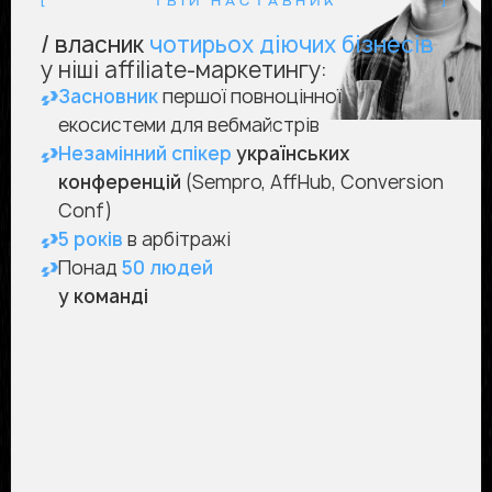
[
ТВІЙ НАСТАВНИК
]
/ власник
чотирьох діючих бізнесів
у ніші affiliate-маркетингу:
Засновник
першої повноцінної
екосистеми для вебмайстрів
Незамінний спікер
українських
конференцій
(Sempro, AffHub, Conversion
Conf)
5 років
в арбітражі
Понад
50 людей
у команді