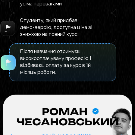
усіма перевагами
Студенту, який придбав
демо-версію, доступна ціна зі
знижкою на повний курс.
Після навчання отримуєш
високооплачувану професію і
відбиваєш оплату за курс в 1й
місяць роботи.
РОМАН
ЧЕСАНОВСЬКИЙ