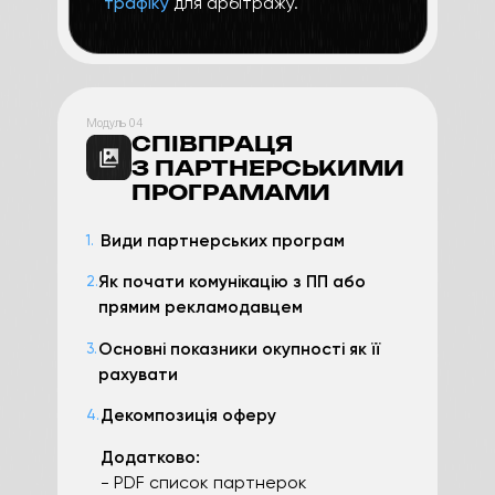
трафіку
для арбітражу.
Модуль 04
СПІВПРАЦЯ
З ПАРТНЕРСЬКИМИ
ПРОГРАМАМИ
Види партнерських програм
1.
Як почати комунікацію з ПП або
2.
прямим рекламодавцем
Основні показники окупності як її
3.
рахувати
Декомпозиція оферу
4.
Додатково:
- PDF список партнерок