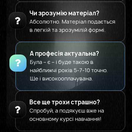
Чи зрозумію матеріал?
Абсолютно. Матеріал подається
в легкій та зрозумілій формі.
А професія актуальна?
Була – є – і буде такою в
найближчі років 5-7-10 точно.
Ще і високооплачувана.
Все ще трохи страшно?
Спробуй, а подякуєш вже на
основному курсі навчання!