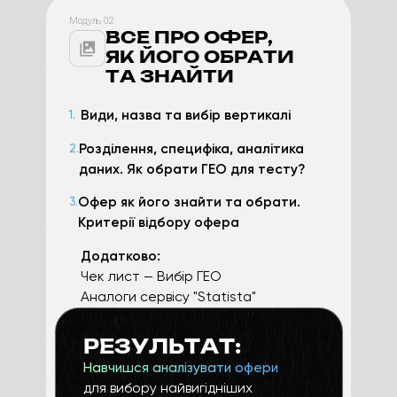
Модуль 02
ВСЕ ПРО ОФЕР,
ЯК ЙОГО ОБРАТИ
ТА ЗНАЙТИ
Види, назва та вибір вертикалі
1.
Розділення, специфіка, аналітика
2.
даних. Як обрати ГЕО для тесту?
Офер як його знайти та обрати.
3.
Критерії відбору офера
Додатково:
Чек лист — Вибір ГЕО
Аналоги сервісу "Statista"
РЕЗУЛЬТАТ:
Навчишся аналізувати офери
для вибору найвигідніших