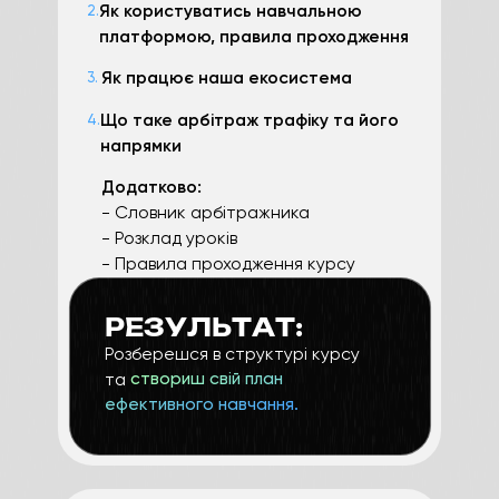
Як користуватись навчальною
2.
платформою, правила проходження
Як працює наша екосистема
3.
Що таке арбітраж трафіку та його
4.
напрямки
Додатково:
- Словник арбітражника
- Розклад уроків
- Правила проходження курсу
РЕЗУЛЬТАТ:
Розберешся в структурі курсу
та
створиш свій план
ефективного навчання.