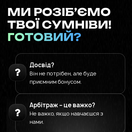
МИ РОЗІБ’ЄМО
ТВОЇ СУМНІВИ!
ГОТОВИЙ?
Досвід?
Він не потрібен, але буде
приємним бонусом.
Арбітраж – це важко?
Не важко, якщо навчаєшся з
нами.