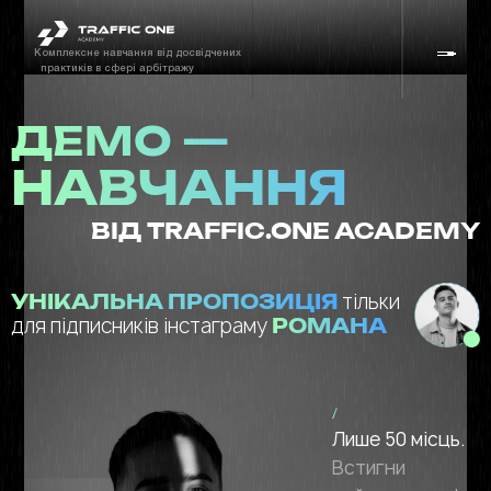
Комплексне навчання від досвідчених
практиків в сфері арбітражу
ДЕМО —
НАВЧАННЯ
ВІД TRAFFIC.ONE ACADEMY
тільки
УНІКАЛЬНА ПРОПОЗИЦІЯ
для підписників інстаграму
РОМАНА
/
Лише 50 місць.
Встигни