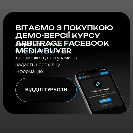
ВІТАЄМО З ПОКУПКОЮ
ДЕМО-ВЕРСІЇ КУРСУ
ARBITRAGE FACEBOOK
Зверніться до
нашого
відділу турботи,
який
MEDIA BUYER
допоможе з доступами та
надасть необхідну
інформацію.
ВІДДІЛ ТУРБОТИ