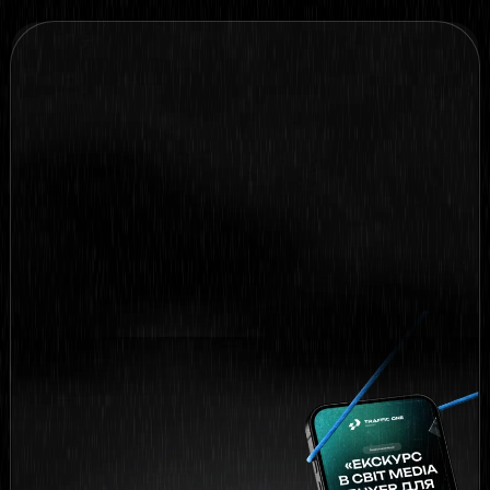
отримуйте бонус:
Арбітраж трафіку
простими словами
Основна професійна
термінологія