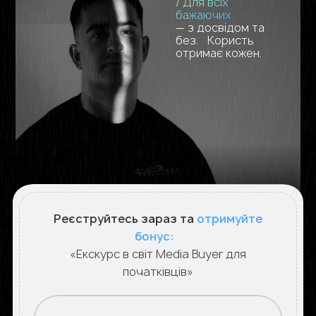
/ Для всіх
бажаючих
— з досвідом та
без. Користь
отримає кожен.
Реєструйтесь зараз та
отримуйте
бонус:
«Екскурс в світ Media Buyer для
початківців»