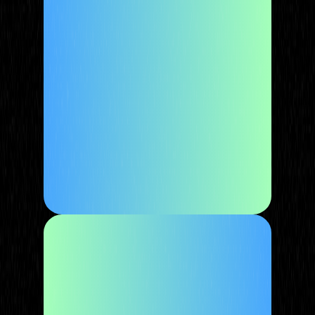
Понад 150 студентів пройшли
навчання
80% повністю завершили курс
навчання
70% запустили свої перші рекламні
кампанії
40% працевлаштувались в команди