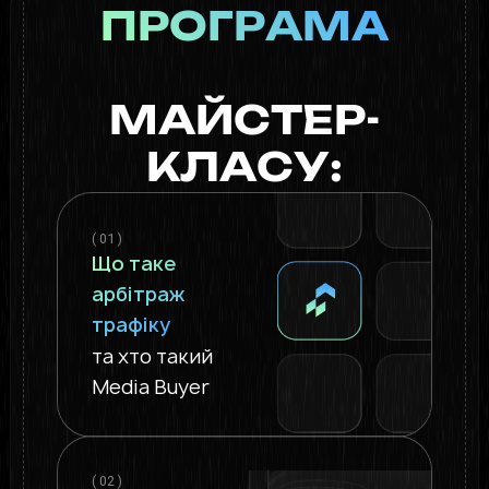
ПРОГРАМА
МАЙСТЕР-
КЛАСУ:
( 01 )
Що таке
арбітраж
трафіку
та хто такий
Media Buyer
( 02 )