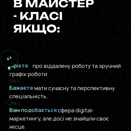
В МАЙСТЕР
- КЛАСІ
ЯКЩО:
( 01 )
Мрієте
про віддалену роботу та зручний
графік роботи
( 02 )
Бажаєте
мати сучасну та перспективну
спеціальність.
( 03 )
Вам подобається
сфера digital-
маркетингу, але досі не знайшли своє
місце.