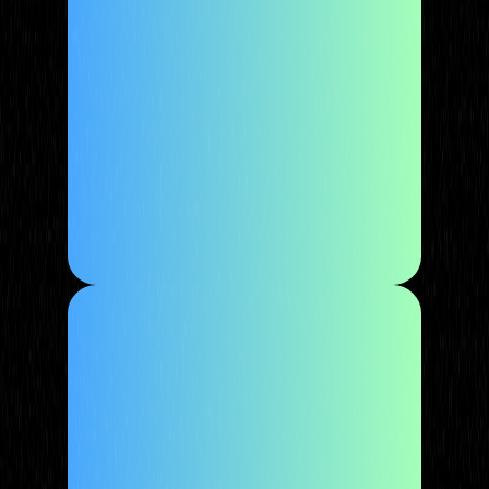
1000+ активних вебмайстрів
150+ рекламодавців
700+ офферів
1500+ підготовлених
чат-ботів для клієнтів