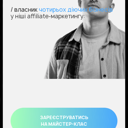
/ власник
чотирьох діючих бізнесів
у ніші affiliate-маркетингу:
ЗАРЕЄСТРУВАТИСЬ
НА МАЙСТЕР-КЛАС