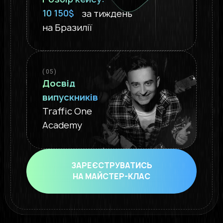
10 150$
за тиждень
на Бразилії
( 05 )
Досвід
випускників
Traffic One
Academy
ЗАРЕЄСТРУВАТИСЬ
НА МАЙСТЕР-КЛАС