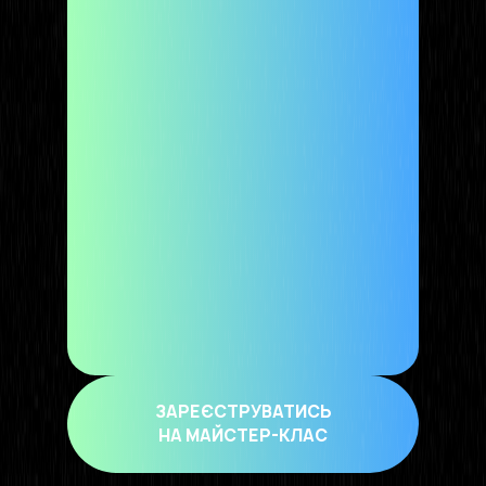
9,3К активних чат-ботів
5К+ користувачів чат-бот платформи
3+ мільярди відправлених push-
повідомлень
240К підписників у найбільшому боті
платформи
ЗАРЕЄСТРУВАТИСЬ
НА МАЙСТЕР-КЛАС