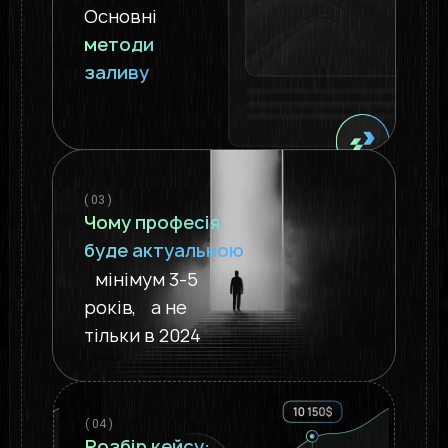
Основні
методи
заливу
( 03 )
Чому професія
буде актуальною
мінімум 3-5
років, а не
тільки в 2024
( 04 )
Розбір кейсу: