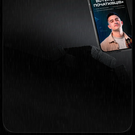
Загальні принципи та
методи роботи Media
Buyer
Актуальність професії
Заповніть форму,
щоб отримати бонус
Натискаючи на кнопку нижче ви даєте
згоду на обробку вказаної інформації