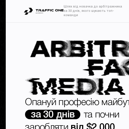
Шлях від новачка до арбітражника
за 30 днів, якого шукають топ-
команди
Опануй професію майбу
за 30 днів
та почни
заробляти
від $2 000