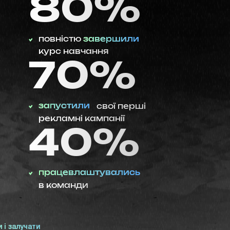
80%
повністю
завершили
курс навчання
70%
запустили
свої перші
рекламні кампанії
40%
працевлаштувались
в команди
 і залучати