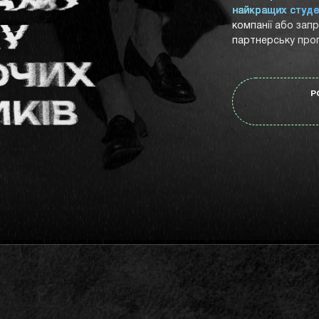
найкращих студе
компанії або зап
партнерську прог
Р