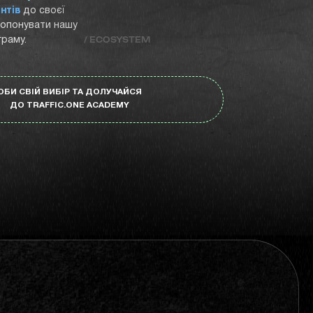
нтів
до своєї
ропонувати нашу
раму.
/ ECOSYSTEM
ОБИ СВІЙ ВИБІР ТА ДОЛУЧАЙСЯ
ДО TRAFFIC.ONE ACADEMY