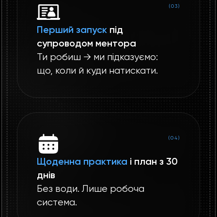
(03)
Перший запуск
під
супроводом ментора
Ти робиш → ми підказуємо:
що, коли й куди натискати.
(04)
Щоденна практика
і план з 30
днів
Без води. Лише робоча
система.