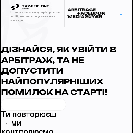
Шлях від новачка до арбітражника
за 30 днів, якого шукають топ-
команди
ДІЗНАЙСЯ, ЯК УВІЙТИ В
АРБІТРАЖ, ТА НЕ
ДОПУСТИТИ
НАЙПОПУЛЯРНІШИХ
ПОМИЛОК НА СТАРТІ!
Ти повторюєш
→ ми
контролюємо