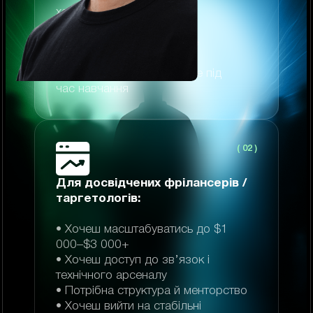
хаосу
• Боїшся “злити” бюджет
• Хочеш супровід, щоб не
кинути
• Потрібні перші гроші вже під
час навчання
( 02 )
Для досвідчених фрілансерів /
таргетологів:
• Хочеш масштабуватись до $1
000–$3 000+
• Хочеш доступ до зв’язок і
технічного арсеналу
• Потрібна структура й менторство
• Хочеш вийти на стабільні