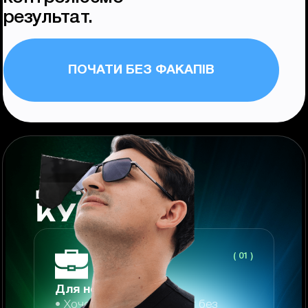
результат.
ПОЧАТИ БЕЗ ФАКАПІВ
ДЛЯ КОГО
КУРС?
( 01 )
Для новачків:
• Хочеш зрозумілий старт без