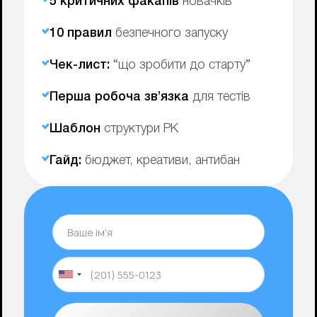
5 критичних факапів
новачків
10 правил
безпечного запуску
Чек-лист:
“що зробити до старту”
Перша робоча зв’язка
для тестів
Шаблон
структури РК
Гайд:
бюджет, креативи, антибан