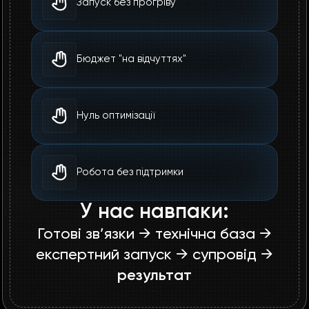
Запуск без прогріву
Бюджет "на відчуттях"
Нуль оптимізації
Робота без підтримки
У нас навпаки:
Готові зв’язки → технічна база →
експертний запуск → супровід →
результат