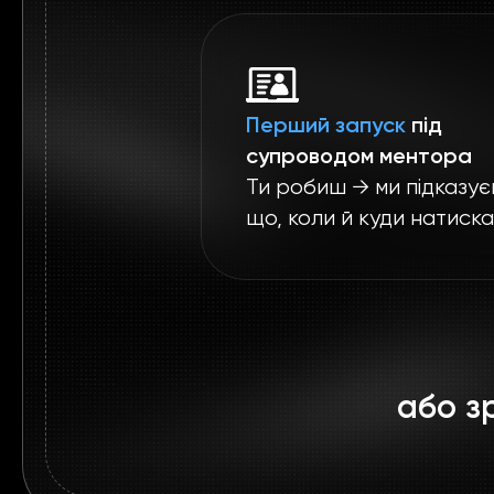
Перший запуск
під
супроводом ментора
Ти робиш → ми підказує
що, коли й куди натиска
або з