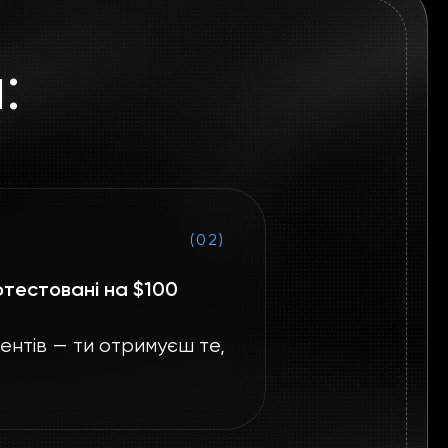
:
(02)
тестовані на $100
нтів — ти отримуєш те,