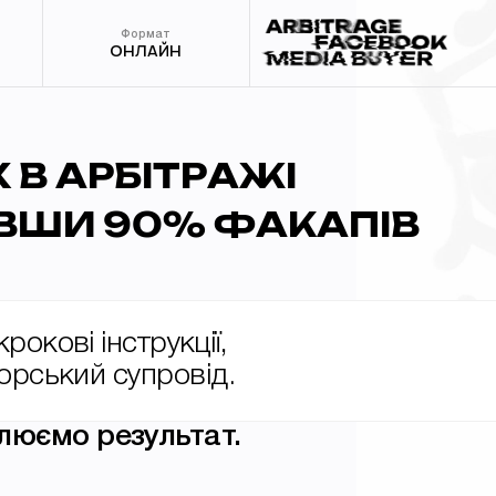
Формат
ОНЛАЙН
 В АРБІТРАЖІ
ВШИ 90% ФАКАПІВ
рокові інструкції,
торський супровід.
люємо результат.