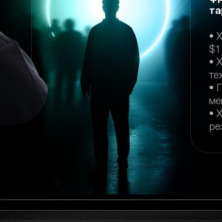
та
• 
$1
• 
те
• 
ме
• 
ре