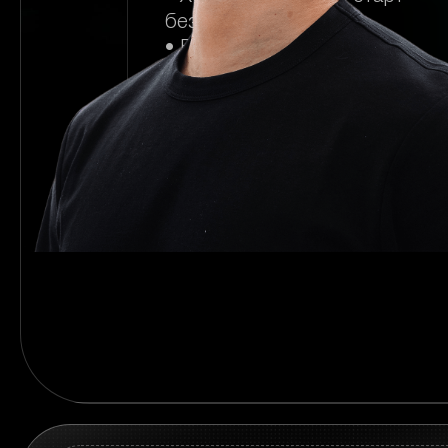
без хаосу
• Боїшся “злити” бюджет
• Хочеш супровід, щоб не
кинути
• Потрібні перші гроші вже
під час навчання