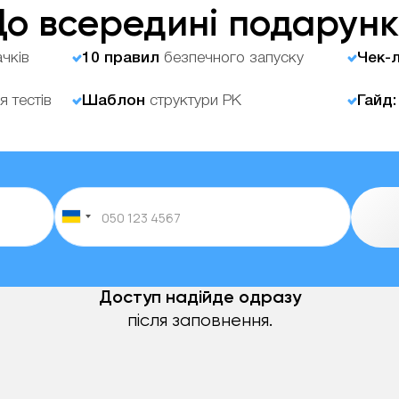
о всередині подарунк
чків
10 правил
безпечного запуску
Чек-
я тестів
Шаблон
структури РК
Гайд
Доступ надійде одразу
після заповнення.