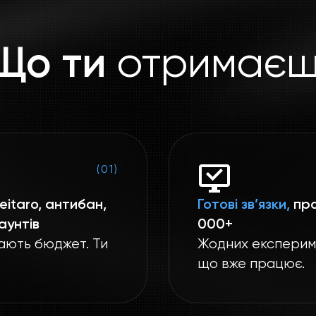
отримаєш
Що ти
(01)
eitaro, антибан,
Готові зв’язки,
про
аунтів
000+
ають бюджет. Ти
Жодних експериме
що вже працює.