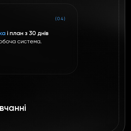
(04)
ка
і план з 30 днів
обоча система.
вчанні