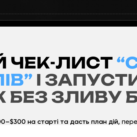
 ЧЕК-ЛИСТ
“
ІВ”
І ЗАПУСТ
К БЕЗ ЗЛИВУ
00–$300 на старті та дасть план дій,
пере