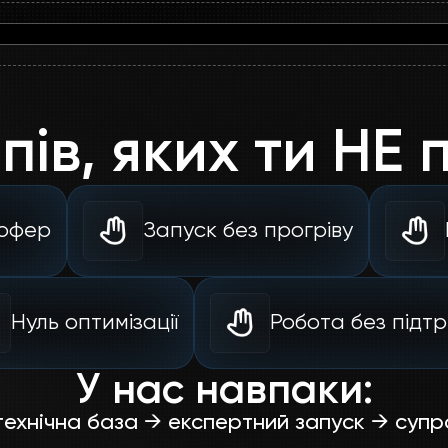
пів, яких ти НЕ
офер
Запуск без прогріву
Нуль оптимізації
Робота без підт
У нас навпаки:
 технічна база → експертний запуск → суп