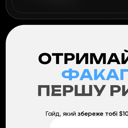
ОТРИМАЙ
ФАКАП
ПЕРШУ Р
Гайд, який
збереже тобі $1