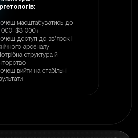
ргетологів:
Хочеш масштабуватись до
 000–$3 000+
Хочеш доступ до зв’язок і
хнічного арсеналу
Потрібна структура й
нторство
Хочеш вийти на стабільні
зультати