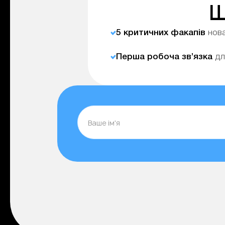
Щ
5 критичних факапів
нова
Перша робоча зв’язка
дл