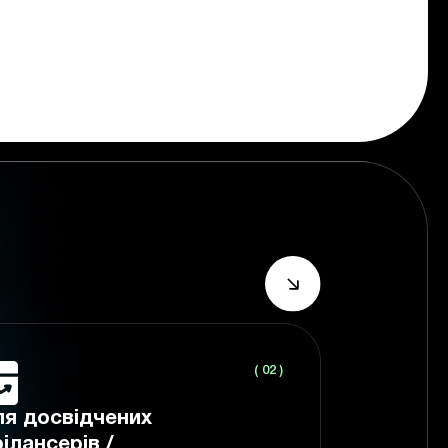
( 02 )
я досвідчених
ілансерів /