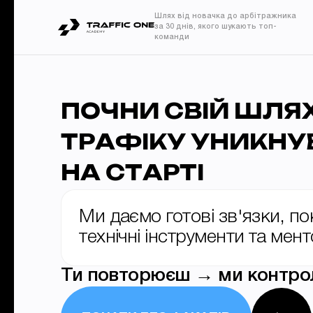
Шлях від новачка до арбітражника
за 30 днів, якого шукають топ-
команди
ПОЧНИ СВІЙ ШЛЯХ
ТРАФІКУ УНИКНУ
НА СТАРТІ
Ми даємо готові зв'язки, пок
технічні інструменти та мен
Ти повторюєш → ми контро