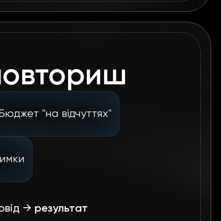
 повториш
Бюджет "на відчуттях"
римки
ровід →
результат