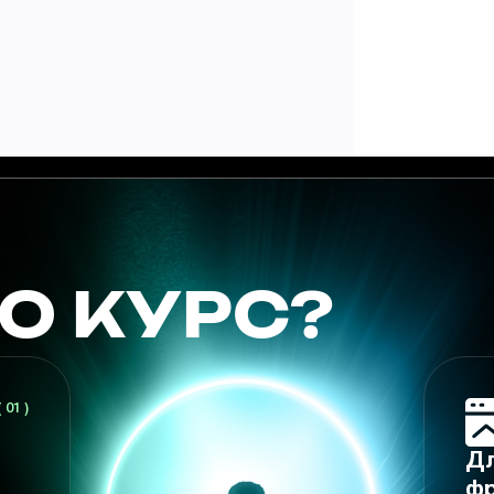
О КУРС?
( 01 )
Дл
фр